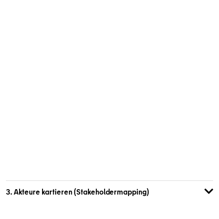
Probleme und sollte im Kontext der Unternehmung
angegangen werden? Markieren Sie dabei die wichtigsten
Punkte.
Dokumentieren Sie die Schwerpunkte und Erkenntnisse je
Feld.
Übertragen Sie die wichtigsten Punkte in das Logbuch.
Arbeitsmaterialien
Post-its
Stifte
Arbeitsanweisung
[Miro]
[PDF]
Vorlage Entwicklungsmatrix
[Miro]
[PDF]
3. Akteure kartieren (Stakeholdermapping)