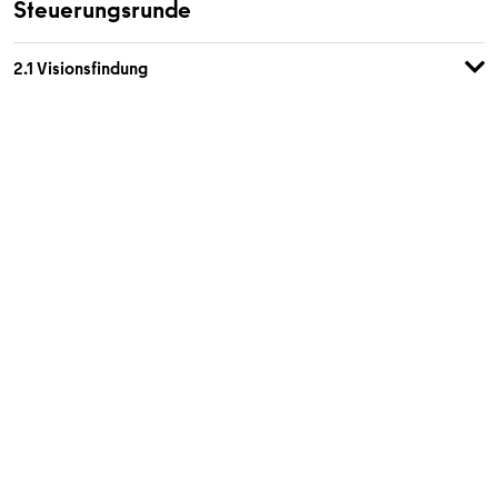
Steuerungsrunde
2.1 Visionsfindung
Beschreibung:
Mit dieser Methode werden zunächst die
Stärken der beteiligten Akteure identifiziert. Am Anschluss wird
eine richtungsweisende Vision für die Gesamtmaßnahme
abgeleitet.
Mehrwert:
Die Methode hilft dem Team dabei, die eigenen
Stärken sichtbar zu machen und sich an einer geteilten Vision
auszurichten.
Ablauf:
Held:innen-Übung
Stellen Sie sich Ihr Team als Superheld:in vor und beantworten
Sie folgende Fragen: