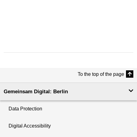
für die Untersuchung im Feld identifizieren und gezielt
adressieren.
Arbeitsmaterialien
:
Methode zum Download
aus dem
Handbuch Öffentliches Gestalten – S. 38-41 „Mitspieler:innen
kartieren“
To the top of the page
Gemeinsam Digital: Berlin
Data Protection
Digital Accessibility