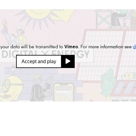
chtigsten Fragen von Immobilieneigentümer:innen mit Hilfe von Exp
 anderem über die Erzeugung und Speicherung von erneuerbaren E
your data will be transmitted to
Vimeo
. For more information see
d
Accept and play
tze für Immobilieneigentümer: innen vor, die helfen können, einen
ngsmöglichkeiten in den Bereichen