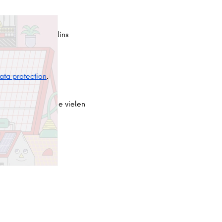
ert:innen aus Berlins
nergien.
ata protection
.
 Überblick über die vielen