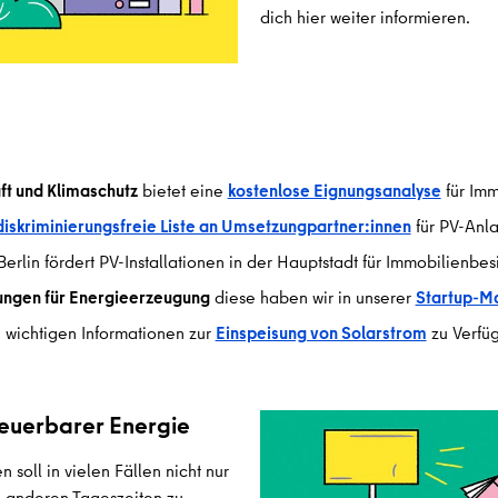
dich hier weiter informieren.
ft und Klimaschutz
bietet eine
kostenlose Eignungsanalyse
für Im
diskriminierungsfreie Liste an Umsetzungpartner:innen
für PV-Anl
rlin fördert PV-Installationen in der Hauptstadt für Immobilienbesi
ungen für Energieerzeugung
diese haben wir in unserer
Startup-M
le wichtigen Informationen zur
Einspeisung von Solarstrom
zu Verfü
euerbarer Energie
oll in vielen Fällen nicht nur
 anderen Tageszeiten zu