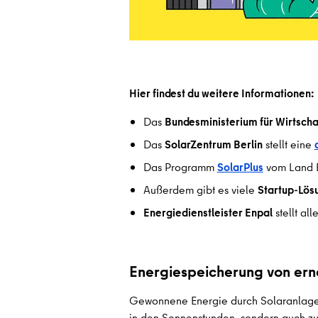
Hier findest du weitere Informationen:
Das
Bundesministerium für Wirtscha
Das
SolarZentrum Berlin
stellt eine
Das Programm
SolarPlus
vom Land Be
Außerdem gibt es viele
Startup-Lös
Energiedienstleister Enpal
stellt al
Energiespeicherung von ern
Gewonnene Energie durch Solaranlagen s
in den Sonnenstunden, sondern auch zu