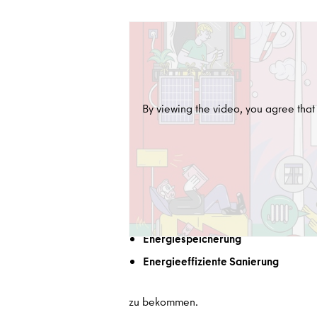
Format:
video/unknown
In diesem Video beantworten wir die wi
Energieökosystem. Wir sprechen unter
By viewing the video, you agree that 
Lösungsansätze
Hier stellen wir spannende Lösungsansä
verschiedenen Ansätze und Unterstützu
Energieproduktion
Energiemanagement & -beratung
Energiespeicherung
Energieeffiziente Sanierung
zu bekommen.