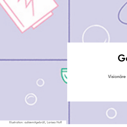
Ge
Visionäre
Illustration: aufsiemitgebrüll, Larissa Hoff