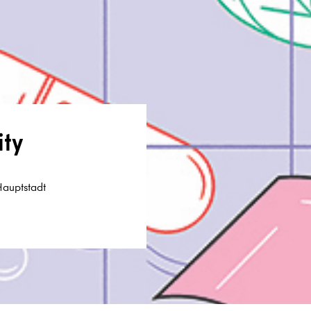
Weitere
Infos
zur
GD:B
Jahreskonferenz
2026
ity
Hauptstadt